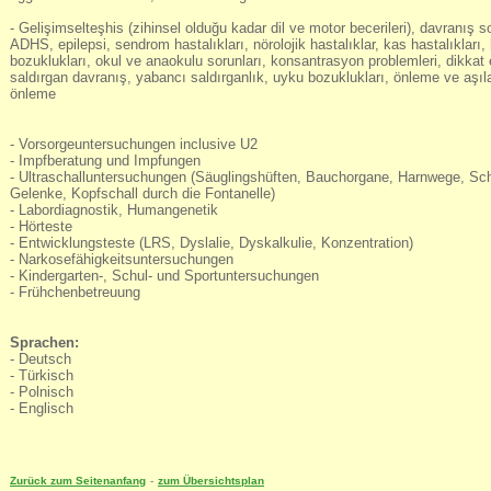
- Gelişimselteşhis (zihinsel olduğu kadar dil ve motor becerileri), davranış so
ADHS, epilepsi, sendrom hastalıkları, nörolojik hastalıklar, kas hastalıkları,
bozuklukları, okul ve anaokulu sorunları, konsantrasyon problemleri, dikkat e
saldırgan davranış, yabancı saldırganlık, uyku bozuklukları, önleme ve aşı
önleme
- Vorsorgeuntersuchungen inclusive U2
- Impfberatung und Impfungen
- Ultraschalluntersuchungen (Säuglingshüften, Bauchorgane, Harnwege, Sch
Gelenke, Kopfschall durch die Fontanelle)
- Labordiagnostik, Humangenetik
- Hörteste
- Entwicklungsteste (LRS, Dyslalie, Dyskalkulie, Konzentration)
- Narkosefähigkeitsuntersuchungen
- Kindergarten-, Schul- und Sportuntersuchungen
- Frühchenbetreuung
Sprachen:
- Deutsch
- Türkisch
- Polnisch
- Englisch
Zurück zum Seitenanfang
-
zum Übersichtsplan