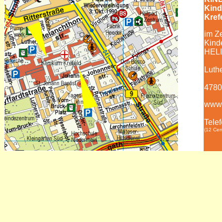
Kind
Kref
im Z
Kind
HELI
Luth
4780
www.
Telef
(12 Cen